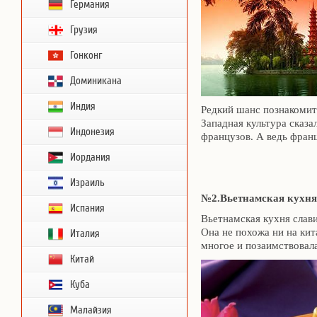
Германия
Грузия
Гонконг
Доминикана
Индия
Редкий шанс познакомить
Западная культура сказа
Индонезия
французов. А ведь фран
Иордания
Израиль
№2.Вьетнамская кухня 
Испания
Вьетнамская кухня слав
Она не похожа ни на кит
Италия
многое и позаимствовала
Китай
Куба
Малайзия