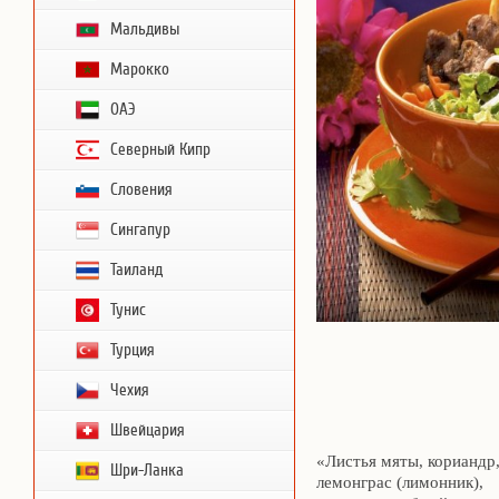
Мальдивы
Марокко
ОАЭ
Северный Кипр
Словения
Сингапур
Таиланд
Тунис
Турция
Чехия
Швейцария
«Листья мяты, кориандр
Шри-Ланка
лемонграс (лимонник),