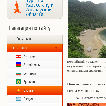
Туры по
Казахстану и
Атырауской
области
Навигация по сайту
Розыгрыш
Страны
Австрия
полнейший «релакс» и 
Азербайджан
неумолкающего прибоя, 
отгаданными звуками…
Болгария
Бразилия
Почему стоить посетит
Вьетнам
ПРЕИМУЩЕСТВА
№1.Богатая история
Греция