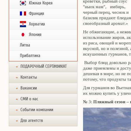
креветки, рыбный соус
Южная Корея
"ныок мам", имбирь,
черный перец, чеснок и
Франция
базилик придают блюда
своеобразный аромат.»
Хорватия
Не обжигающие, а нежны
Япония
использование жиров, ак
из риса, овощей и море
Литва
вкусной, но и полезной,
искушенных гурманов, т
Прибалтика
Выбор блюд довольно ра
ПОДАРОЧНЫЙ СЕРТИФИКАТ
даже приемлемы и доступ
дешевая в мире, но не п
Контакты
потому, что продукты т
Для гурманов во Вьетнам
Вакансии
их можно купить у улич
СМИ о нас
№
3:
Пляжный сезон – 
Событии компании
Для агентств