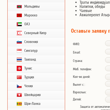
Траты индивидуал
Напитки, обеды
Мальдивы
Чаевые
Авиаперелет Аты
Марокко
ОАЭ
Оставьте заявку 
Северный Кипр
Словения
ФИО:
Сингапур
Email:
Таиланд
Страна:
Тунис
Моб. телефон:
Кол-во дней:
Турция
Вылет с :
Чехия
Взрослых:
Швейцария
Детей:
Шри-Ланка
Защита от автоматиче