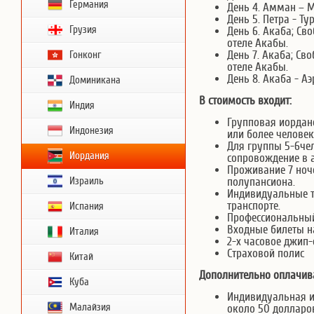
Германия
День 4. Амман – М
День 5. Петра - Ту
Грузия
День 6. Акаба; Св
отеле Акабы.
День 7. Акаба; Св
Гонконг
отеле Акабы.
День 8. Акаба - А
Доминикана
В стоимость входит:
Индия
Групповая иорданс
Индонезия
или более человек
Для группы 5-6чел
Иордания
сопровождение в 
Проживание 7 ноче
Израиль
полупансиона.
Индивидуальные 
транспорте.
Испания
Профессиональный
Входные билеты н
Италия
2-х часовое джип-
Страховой полис
Китай
Дополнительно оплачива
Куба
Индивидуальная ио
Малайзия
около 50 долларо