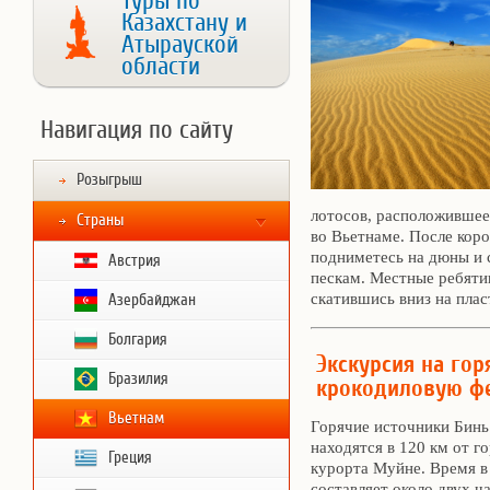
Туры по
Казахстану и
Атырауской
области
Навигация по сайту
Розыгрыш
лотосов, расположившеес
Страны
во Вьетнаме. После кор
подниметесь на дюны и 
Австрия
пескам. Местные ребяти
скатившись вниз на пла
Азербайджан
Болгария
Экскурсия на гор
Бразилия
крокодиловую ф
Вьетнам
Горячие источники Бинь
находятся в 120 км от г
Греция
курорта Муйне. Время в
составляет около двух ча