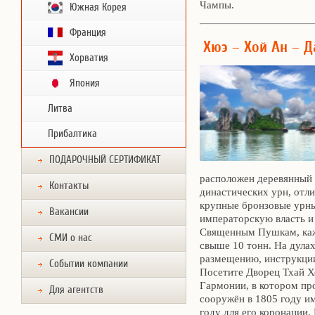
Чампы.
Южная Корея
Франция
Хюэ – Хой Ан – Д
Хорватия
Япония
Литва
Прибалтика
ПОДАРОЧНЫЙ СЕРТИФИКАТ
расположен деревянный 
Контакты
династических урн, отл
крупные бронзовые урн
Вакансии
императорскую власть и
Священным Пушкам, кажд
СМИ о нас
свыше 10 тонн. На дулах
размещению, инструкции
Событии компании
Посетите Дворец Тхай Х
Гармонии, в котором пр
Для агентств
сооружён в 1805 году и
году для его коронации.