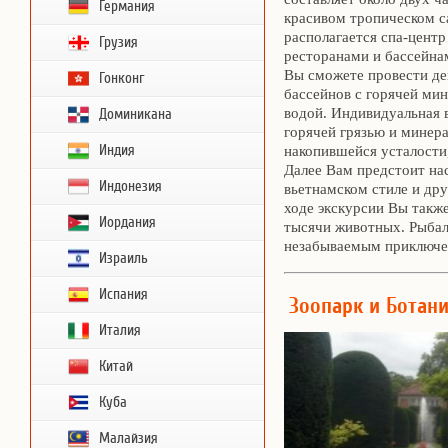
Германия
красивом тропическом с
располагается спа-центр 
Грузия
ресторанами и бассейна
Вы сможете провести де
Гонконг
бассейнов с горячей ми
водой. Индивидуальная 
Доминикана
горячей грязью и минер
Индия
накопившейся усталости
Далее Вам предстоит на
Индонезия
вьетнамском стиле и др
ходе экскурсии Вы также
Иордания
тысячи животных. Рыбал
незабываемым приключе
Израиль
Испания
Зоопарк и Ботан
Италия
Китай
Куба
Малайзия