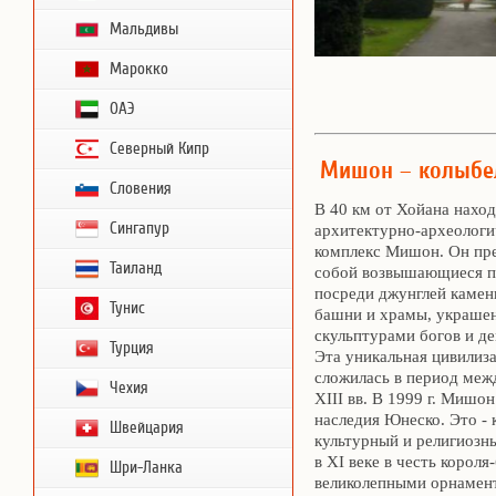
Мальдивы
Марокко
ОАЭ
Северный Кипр
Мишон – колыбе
Словения
В 40 км от Хойана нахо
Сингапур
архитектурно-археологи
комплекс Мишон. Он пре
Таиланд
собой возвышающиеся 
посреди джунглей каме
Тунис
башни и храмы, украше
скульптурами богов и д
Турция
Эта уникальная цивилиз
сложилась в период меж
Чехия
XIII вв. В 1999 г. Мишо
наследия Юнеско. Это - 
Швейцария
культурный и религиозн
в XI веке в честь корол
Шри-Ланка
великолепными орнамент