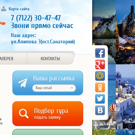
Карта сайта
7 (7122) 30-47-47
Звони прямо сейчас
Наш адрес:
ул.Алипова 3(ост.Санаторий)
АЛЕРЕЯ
КОНТАКТЫ
Наша рассылка
Подбор тура
подать заявку
ь
ез