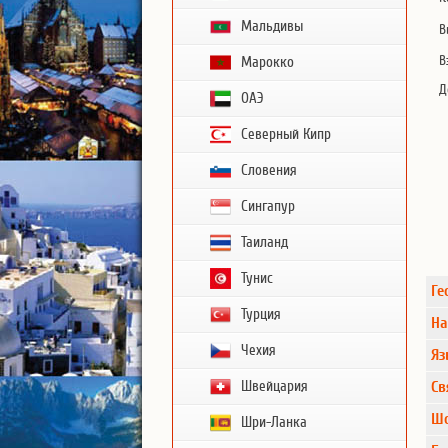
Мальдивы
В
В
Марокко
Д
ОАЭ
Северный Кипр
Словения
Сингапур
Таиланд
Тунис
Ге
Турция
На
Чехия
Яз
Швейцария
Св
Шо
Шри-Ланка