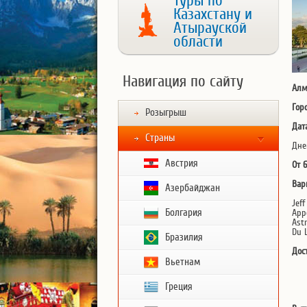
Туры по
Казахстану и
Атырауской
области
Навигация по сайту
Алм
Гор
Розыгрыш
Дат
Страны
Дне
Австрия
От 
Вар
Азербайджан
Jeff
Болгария
App
Ast
Du 
Бразилия
Дос
Вьетнам
Греция