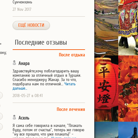
Сунчонхянь
27 Nov 2017
ЕЩЁ НОВОСТИ
Последние отзывы
+
ону;
После отдыха
Анара
Здравствуйте,хочу поблагодарить вашу
компанию за отличный отдых в Турции.
Спасибо менеджеру Жанар. За то что,
подобрала нам по отличной…
Читать
дальше...
2018-05-27 в 08:41
После лечения
Асель
Я сама себе говорила в начале, "Плакать
буду, потом от счастья", теперь же говорю
"ну все прошло, что уже плакать)" -