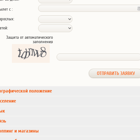
ылет с :
зрослых:
етей:
Защита от автоматического
заполнения
ографической положение
селение
ык
язь
ппинг и магазины