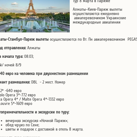
Тур 8 марта в Париже
Алматы–Киев-Париж вылеты
осуществляются ежедневно
авиаперевозчиком Украинские
международные авиалинии
аты-Стамбул-Париж вылеты
осуществляются по Вт. Пн авиаперевозчиком PEGA
од отправления:
Алматы
а начала тура:
08.03;
й/ ночей 8/9
640 евро на человека при двухместном размещении
иант размещения:
DBL - 2 мест. Номер
 2* -640 евро
olo Opera 3*-772 евро
ra Opera 4* / Malte Opera 4*-1332 евро
Louvre 5*-1609 евро
топримечательности и экскурсии по туру:
вечерняя экскурсия «Ночной Париж»;
обед-круиз по Сене;
цветы и подарок с доставкой в отель 8 марта.