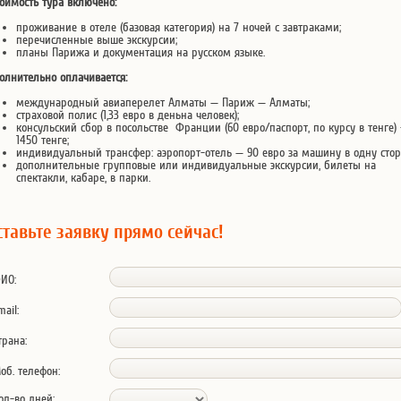
тоимость тура включено:
проживание в отеле (базовая категория) на 7 ночей с завтраками;
перечисленные выше экскурсии;
планы Парижа и документация на русском языке.
олнительно оплачивается:
международный авиаперелет Алматы — Париж — Алматы;
страховой полис (1,33 евро в деньна человек);
консульский сбор в посольстве Франции (60 евро/паспорт, по курсу в тенге) 
1450 тенге;
индивидуальный трансфер: аэропорт-отель — 90 евро за машину в одну стор
дополнительные групповые или индивидуальные экскурсии, билеты на
спектакли, кабаре, в парки.
ставьте заявку прямо сейчас!
ИО:
mail:
трана:
об. телефон:
ол-во дней: