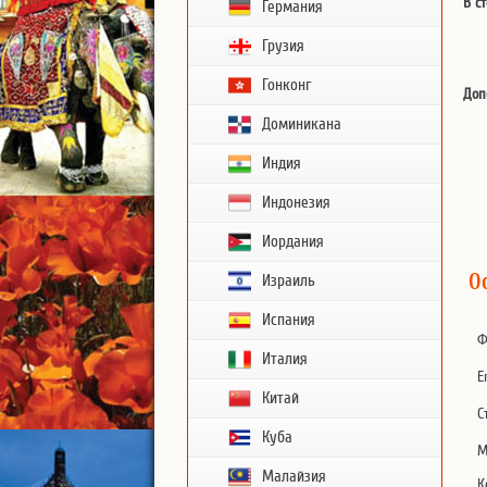
В с
Германия
Грузия
Гонконг
Доп
Доминикана
Индия
Индонезия
Иордания
О
Израиль
Испания
Ф
Италия
E
Китай
С
Куба
М
Малайзия
К