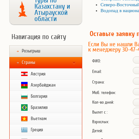
Туры по
Северо-Восточный
Казахстану и
Водопад в национ
Атырауской
области
Оставьте заявку 
Навигация по сайту
Если Вы не нашли В
к менеджеру 30-47-
Розыгрыш
ФИО:
Страны
Email:
Австрия
Страна:
Азербайджан
Моб. телефон:
Болгария
Кол-во дней:
Бразилия
Вылет с :
Вьетнам
Взрослых:
Греция
Детей: