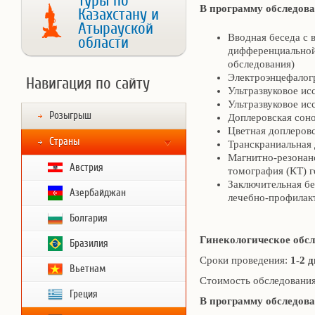
Туры по
В программу обследова
Казахстану и
Атырауской
Вводная беседа с 
области
дифференциальной
обследования)
Электроэнцефалог
Навигация по сайту
Ультразвуковое ис
Ультразвуковое ис
Розыгрыш
Доплеровская сон
Цветная доплеров
Страны
Транскраниальная
Магнитно-резонан
Австрия
томография (КТ) 
Заключительная бе
Азербайджан
лечебно-профилак
Болгария
Гинекологическое обс
Бразилия
Сроки проведения:
1-2 
Вьетнам
Стоимость обследовани
Греция
В программу обследова