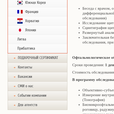
Южная Корея
Беседа с врачом, 
Франция
дифференциальной
обследования)
Хорватия
Исследование щит
Сцинтиграфия щит
Япония
Развернутый анали
Заключительная бе
Литва
обследования, при
Прибалтика
Офтальмологическое о
ПОДАРОЧНЫЙ СЕРТИФИКАТ
Сроки проведения:
1 де
Контакты
Стоимость обследовани
Вакансии
В программу обследова
СМИ о нас
Объективно-субъе
Измерение внутриг
Событии компании
(Тонография)
Биомикроофтальмо
Для агентств
роговицу, радужну