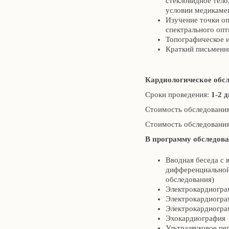
стекловидное тело
условии медикаме
Изучение точки оп
спектрального опт
Топографическое и
Краткий письменн
Кардиологическое обс
Сроки проведения:
1-2 
Стоимость обследования
Стоимость обследования
В программу обследова
Вводная беседа с 
дифференциальной
обследования)
Электрокардиогр
Электрокардиограм
Электрокардиогра
Эхокардиография
Ультразвуковое пе