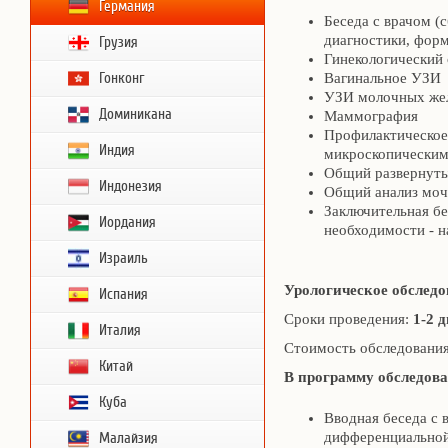
Германия
Беседа с врачом (
диагностики, фор
Грузия
Гинекологический
Гонконг
Вагинальное УЗИ
УЗИ молочных же
Доминикана
Маммография
Профилактическое 
Индия
микроскопическим
Общий развернуты
Индонезия
Общий анализ мо
Заключительная бе
Иордания
необходимости - н
Израиль
Урологическое обследо
Испания
Сроки проведения:
1-2 
Италия
Стоимость обследовани
Китай
В программу обследова
Куба
Вводная беседа с 
дифференциальной
Малайзия