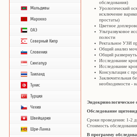
обследования)
Мальдивы
Урологический осм
исключение варико
Марокко
простаты)
Цветное доплеров
ОАЭ
Ультразвуковое и
полости
Северный Кипр
Ректальное УЗИ п
Общий анализ моч
Словения
Общий развернуты
Исследование кро
Сингапур
Исследование кров
Консультация с пр
Таиланд
Заключительная бе
необходимости - н
Тунис
Турция
Эндокринологическое 
Чехия
Обследование щитовид
Швейцария
Сроки проведения: 1-2 д
Стоимость обследования:
Шри-Ланка
В программу обследова