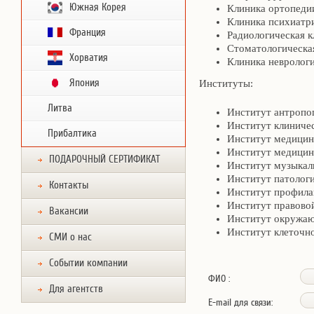
Южная Корея
Клиника ортопеди
Клиника психиатр
Франция
Радиологическая к
Стоматологическа
Хорватия
Клиника невролог
Япония
Институты:
Литва
Институт антропо
Институт клиниче
Прибалтика
Институт медицин
Институт медицин
ПОДАРОЧНЫЙ СЕРТИФИКАТ
Институт музыкал
Институт патолог
Контакты
Институт профила
Институт правово
Вакансии
Институт окружаю
Институт клеточно
СМИ о нас
Событии компании
ФИО :
Для агентств
E-mail для связи: