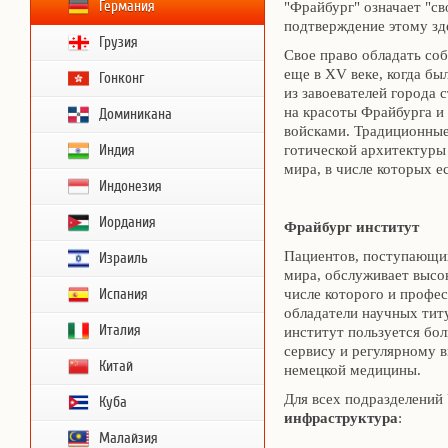
Германия
"Фрайбург" означает "сво
подтверждение этому зд
Грузия
Свое право обладать со
еще в XV веке, когда б
Гонконг
из завоевателей города 
на красоты Фрайбурга и
Доминикана
войсками. Традиционны
Индия
готической архитектуры 
мира, в числе которых 
Индонезия
Иордания
Фрайбург институт
Пациентов, поступающих
Израиль
мира, обслуживает высо
Испания
числе которого и профес
обладатели научных тит
Италия
институт пользуется бо
сервису и регулярному 
Китай
немецкой медицины.
Для всех подразделений
Куба
инфраструктура
:
Малайзия