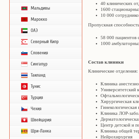
40 клинических от
Мальдивы
1600 стационарных
10 000 сотруднико
Марокко
Пропускная способность
ОАЭ
58 000 пациентов 
Северный Кипр
1000 амбулаторны
Словения
Состав клиники
Сингапур
Клинические отделения:
Таиланд
Клиника анестезио
Тунис
Университетский 
Офтальмологическ
Турция
Хирургическая кл
Гинекологическая 
Чехия
Клиника ЛОР-забо
Дерматологическа
Швейцария
Центр детской и 
Шри-Ланка
Клиника общей те
Нейрохирургия