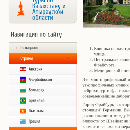
Туры по
Казахстану и
Атырауской
области
Навигация по сайту
Розыгрыш
Клиника психиатри
улице.
Страны
Центральная клини
Фрайбурга.
Австрия
Медицинский инсти
Азербайджан
Это многопрофильный м
узкопрофильных клиник 
Болгария
нейрохирургии), а также
современнейшие лабора
Бразилия
Город Фрайбург, в кото
столицей" Германии. Вы
Вьетнам
расположением между Р
близости от Швейцарии 
Греция
климат и весьма жизнер