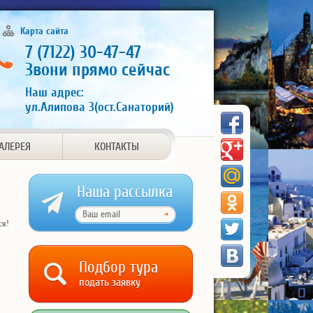
Карта сайта
7 (7122) 30-47-47
Звони прямо сейчас
Наш адрес:
ул.Алипова 3(ост.Санаторий)
АЛЕРЕЯ
КОНТАКТЫ
Наша рассылка
ся!
Подбор тура
подать заявку