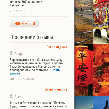
скидкой 30% в клинике
Сунчонхянь
27 Nov 2017
ЕЩЁ НОВОСТИ
Последние отзывы
После отдыха
Анара
Здравствуйте,хочу поблагодарить вашу
компанию за отличный отдых в Турции.
Спасибо менеджеру Жанар. За то что,
подобрала нам по отличной…
Читать
дальше...
2018-05-27 в 08:41
После лечения
Асель
Я сама себе говорила в начале, "Плакать
буду, потом от счастья", теперь же говорю