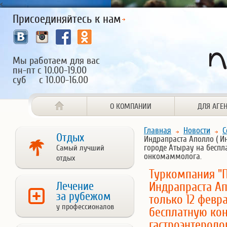
<
Присоединяйтесь к нам
Мы работаем для вас
пн-пт с 10.00-19.00
суб с 10.00-16.00
О КОМПАНИИ
ДЛЯ АГЕ
Главная
Новости
С
Отдых
Индрапраста Аполло ( И
городе Атырау на беспл
Самый лучший
онкомаммолога.
отдых
Туркомпания "П
Лечение
Индрапраста Ап
за рубежом
только 12 февр
у профессионалов
бесплатную кон
гастроэнтероло